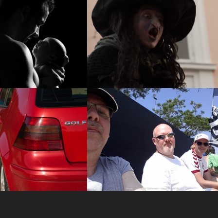
llup-Familie-
Halloween åbningsparade 
d. 28/10-16
2016
nnem årene.
TDi d. 21/4-15
Le Mans 2015
2015