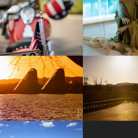
Veteranbil- og 
Halloween i Vejle d
motorcykeltræf i 
17
Spinderihallerne
2017
2018
Solnedgang v. Skyttehuset 
Buldalen d. 11/4-1
d. 22/4-16
2016
2016
DHB 2011