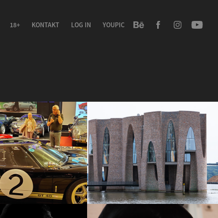
18+
KONTAKT
LOG IN
YOUPIC
Samlingen d. 28/11-
Vejle Havnefront d. 21/5-18
2018