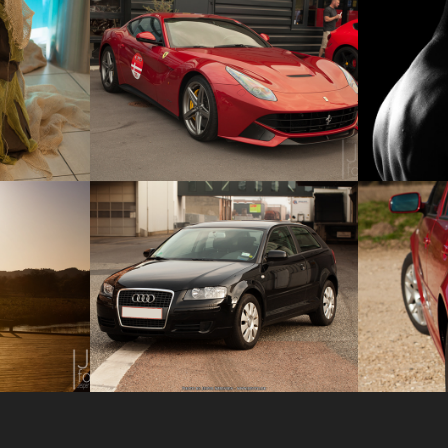
. 27/10-
Ferrari DK 70 års jubilæum 
Børn-Bry
- My Garage
Gravid.
2017
2017
Billeder ge
6
Audi A3 d. 31/10-15
Golf IV 
2015
2015