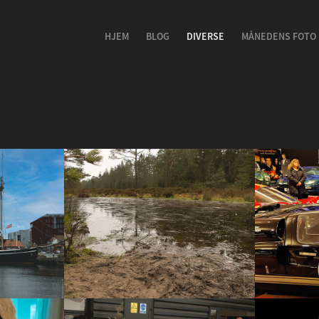
HJEM
BLOG
DIVERSE
MÅNEDENS FOTO
Syvårssøerne d. 24/1-21
Strøjer 
19
2021
2019